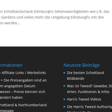
den Schottlandurlaub Edinburghs Sehenswürdigkeiten wie z.B. das
reet Gardens und vieles mehr.Die Umgebung Edinburghs mit den
en werden...
ormationen
Neueste Beiträge
= Affiliate Links / Werbelinks
Die besten Schottland
Bildbände
 = Die Preisangaben sind an
m angegeben Datum
Was ist Tweed? Gewebe, Sto
wesen - Preise können sich
Arten, Funktionen & Infos
ändert haben
Harris Tweed Videos
hottland & Northumberland
Die Harris Tweed Authority
omepage