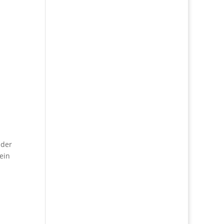
nder
ein