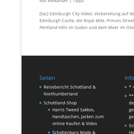
von
Alexander
|
Tipps
[toc] Edinburgh City Video: Vorbereitung auf 
Edinburgh Castle, die Royal Mile, Princes St
Pentland Hills im Süden und dem Meer im Ost
Seiten
Inf
Reisebericht Schottland &
* 
Northumberland
**
Schottland-Shop
de
Harris Tweed Sakkos,
ge
Handtaschen, Jacken zum
ge
online Kaufen & Video
Sc
Schottenkaro Mode &
H