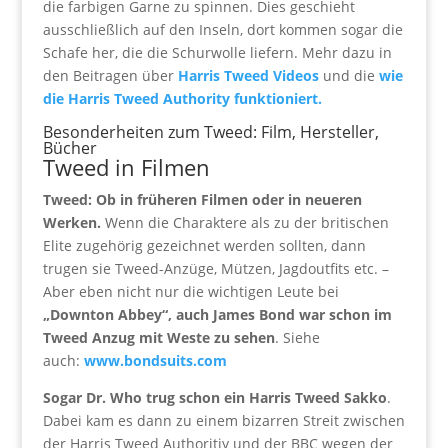
die farbigen Garne zu spinnen. Dies geschieht
ausschließlich auf den Inseln, dort kommen sogar die
Schafe her, die die Schurwolle liefern. Mehr dazu in
den Beitragen über
Harris Tweed Videos
und die
wie
die Harris Tweed Authority funktioniert.
Besonderheiten zum Tweed: Film, Hersteller,
Bücher
Tweed in Filmen
Tweed: Ob in früheren Filmen oder in neueren
Werken.
Wenn die Charaktere als zu der britischen
Elite zugehörig gezeichnet werden sollten, dann
trugen sie Tweed-Anzüge, Mützen, Jagdoutfits etc. –
Aber eben nicht nur die wichtigen Leute bei
„Downton Abbey“, auch James Bond war schon im
Tweed Anzug mit Weste zu sehen
. Siehe
auch:
www.bondsuits.com
Sogar Dr. Who trug schon ein Harris Tweed Sakko
.
Dabei kam es dann zu einem bizarren Streit zwischen
der Harris Tweed Authoritiy und der BBC wegen der