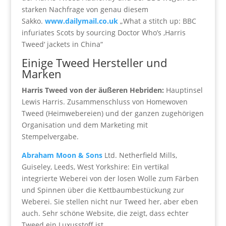
starken Nachfrage von genau diesem
Sakko.
www.dailymail.co.uk
„What a stitch up: BBC
infuriates Scots by sourcing Doctor Who’s ‚Harris
Tweed‘ jackets in China“
Einige Tweed Hersteller und
Marken
Harris Tweed von der äußeren Hebriden:
Hauptinsel
Lewis Harris. Zusammenschluss von Homewoven
Tweed (Heimwebereien) und der ganzen zugehörigen
Organisation und dem Marketing mit
Stempelvergabe.
Abraham Moon & Sons
Ltd. Netherfield Mills,
Guiseley, Leeds, West Yorkshire: Ein vertikal
integrierte Weberei von der losen Wolle zum Färben
und Spinnen über die Kettbaumbestückung zur
Weberei. Sie stellen nicht nur Tweed her, aber eben
auch. Sehr schöne Website, die zeigt, dass echter
Tweed ein Luxusstoff ist.